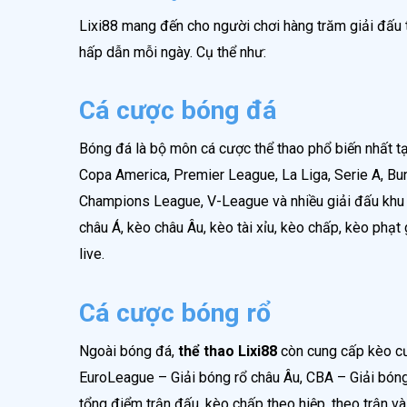
Lixi88 mang đến cho người chơi hàng trăm giải đấu t
hấp dẫn mỗi ngày. Cụ thể như:
Cá cược bóng đá
Bóng đá là bộ môn cá cược thể thao phổ biến nhất tại
Copa America, Premier League, La Liga, Serie A, B
Champions League, V-League và nhiều giải đấu khu 
châu Á, kèo châu Âu, kèo tài xỉu, kèo chấp, kèo phạt 
live.
Cá cược bóng rổ
Ngoài bóng đá,
thể thao Lixi88
còn cung cấp kèo cư
EuroLeague – Giải bóng rổ châu Âu, CBA – Giải bóng
tổng điểm trận đấu, kèo chấp theo hiệp, theo trận và