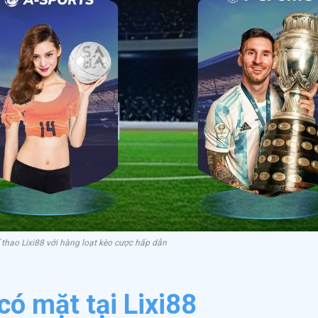
 thao Lixi88 với hàng loạt kèo cược hấp dẫn
có mặt tại Lixi88