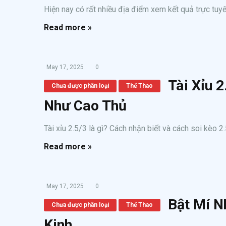
Hiện nay có rất nhiều địa điểm xem kết quả trực tuyến
Read more »
May 17, 2025
0
Tài Xỉu 
Chưa được phân loại
Thể Thao
Như Cao Thủ
Tài xỉu 2.5/3 là gì? Cách nhận biết và cách soi kèo 2.
Read more »
May 17, 2025
0
Bật Mí N
Chưa được phân loại
Thể Thao
Kinh