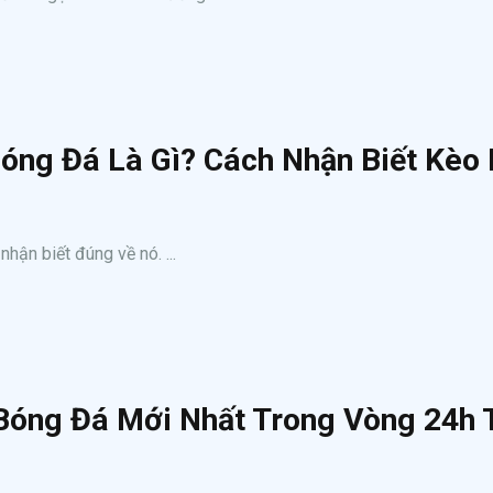
óng Đá Là Gì? Cách Nhận Biết Kèo
hận biết đúng về nó. ...
Bóng Đá Mới Nhất Trong Vòng 24h 