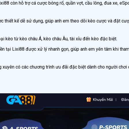
xi88 còn hỗ trợ cá cược bóng rổ, quần vợt, cầu lông, đua xe, eSp
ược thiết kế dễ sử dụng, giúp anh em theo dõi kèo cược và đặt cư
ại kèo từ kèo châu Á, kèo châu Âu, tài xỉu đến kèo đặc biệt.
tiền tại Lixi88 được xử lý nhanh gọn, giúp anh em yên tâm khi tham
g xuyên có các chương trình ưu đãi đặc biệt dành cho người chơi